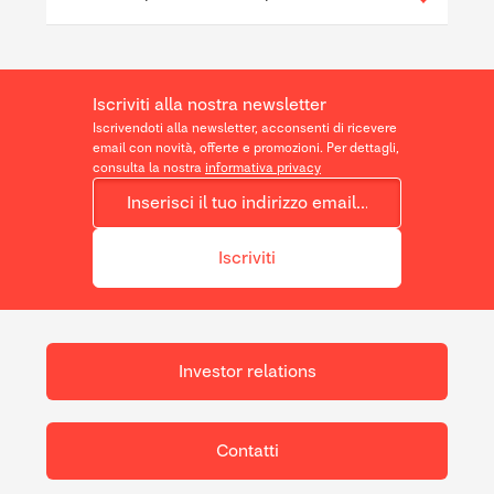
Iscriviti alla nostra newsletter
Iscrivendoti alla newsletter, acconsenti di ricevere
email con novità, offerte e promozioni. Per dettagli,
consulta la nostra
informativa privacy
Iscriviti
Investor relations
Contatti